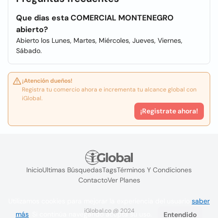
Que dias esta COMERCIAL MONTENEGRO
abierto?
Abierto los Lunes, Martes, Miércoles, Jueves, Viernes,
Sábado.
¡Atención dueños!
Registra tu comercio ahora e incrementa tu alcance global con
iGlobal.
¡Registrate ahora!
Inicio
Ultimas Búsquedas
Tags
Términos Y Condiciones
Contacto
Ver Planes
Utilizamos cookies para mejorar la experiencia del usuario
saber
iGlobal.co @ 2024
más
. Si continúa navegando acepta su uso.
Entendido