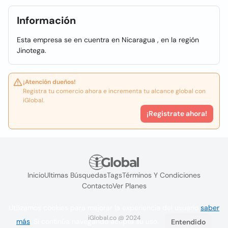
Información
Esta empresa se en cuentra en Nicaragua , en la región
Jinotega.
¡Atención dueños!
Registra tu comercio ahora e incrementa tu alcance global con
iGlobal.
¡Registrate ahora!
Inicio
Ultimas Búsquedas
Tags
Términos Y Condiciones
Contacto
Ver Planes
Utilizamos cookies para mejorar la experiencia del usuario
saber
iGlobal.co @ 2024
más
. Si continúa navegando acepta su uso.
Entendido