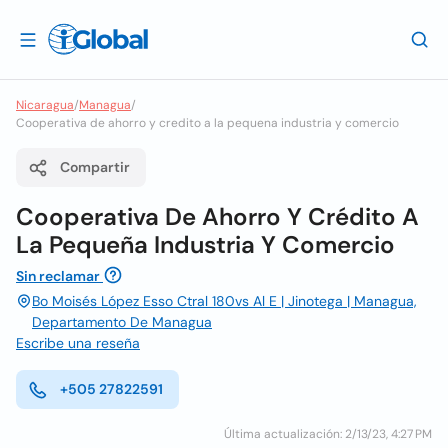
Nicaragua
/
Managua
/
Cooperativa de ahorro y credito a la pequena industria y comercio
Compartir
Cooperativa De Ahorro Y Crédito A
La Pequeña Industria Y Comercio
Sin reclamar
Bo Moisés López Esso Ctral 180vs Al E | Jinotega | Managua,
Departamento De Managua
Escribe una reseña
+505 27822591
Última actualización: 2/13/23, 4:27 PM