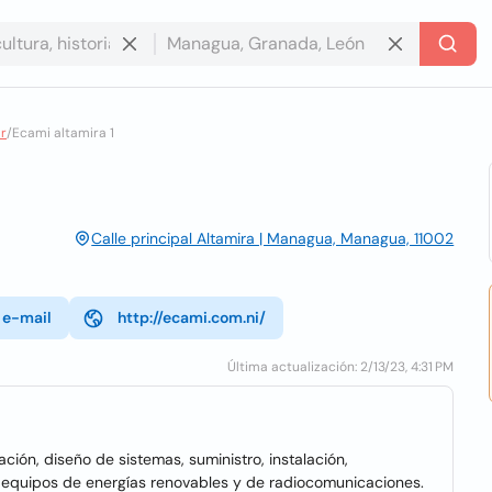
ar
/
Ecami altamira 1
Calle principal Altamira | Managua, Managua, 11002
 e-mail
http://ecami.com.ni/
Última actualización: 2/13/23, 4:31 PM
ción, diseño de sistemas, suministro, instalación,
 equipos de energías renovables y de radiocomunicaciones.