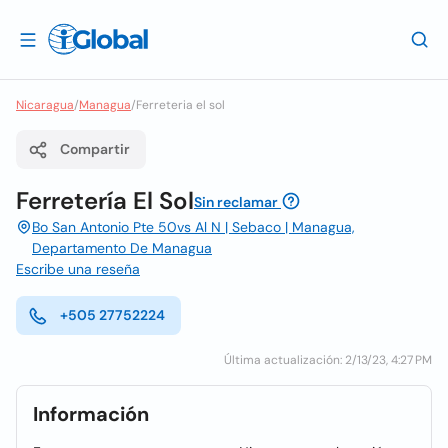
Nicaragua
/
Managua
/
Ferreteria el sol
Compartir
Ferretería El Sol
Sin reclamar
Bo San Antonio Pte 50vs Al N | Sebaco | Managua,
Departamento De Managua
Escribe una reseña
+505 27752224
Última actualización: 2/13/23, 4:27 PM
Información