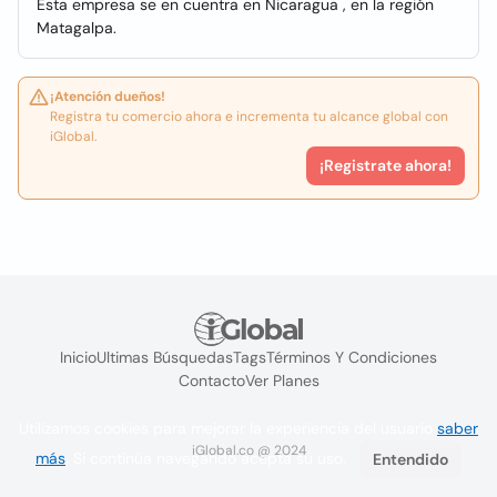
Esta empresa se en cuentra en Nicaragua , en la región
Matagalpa.
¡Atención dueños!
Registra tu comercio ahora e incrementa tu alcance global con
iGlobal.
¡Registrate ahora!
Inicio
Ultimas Búsquedas
Tags
Términos Y Condiciones
Contacto
Ver Planes
Utilizamos cookies para mejorar la experiencia del usuario
saber
iGlobal.co @ 2024
más
. Si continúa navegando acepta su uso.
Entendido