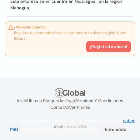
Esta empresa se en cuentra en Nicaragua , en la región
Managua.
¡Atención dueños!
Registra tu comercio ahora e incrementa tu alcance global con
iGlobal.
¡Registrate ahora!
Inicio
Ultimas Búsquedas
Tags
Términos Y Condiciones
Contacto
Ver Planes
Utilizamos cookies para mejorar la experiencia del usuario
saber
iGlobal.co @ 2024
más
. Si continúa navegando acepta su uso.
Entendido