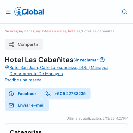
Nicaragua
/
Managua
/
Hoteles y viajes, hoteles
/
Hotel las cabanitas
Compartir
Hotel Las Cabañitas
Sin reclamar
Rpto. San Juan, Calle La Esperanza., 505 | Managua,
Departamento De Managua
Escribe una reseña
Facebook
+505 22783235
Enviar e-mail
Última actualización: 2/13/23, 4:27 PM
Categorías