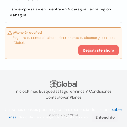
Esta empresa se en cuentra en Nicaragua , en la región
Managua.
¡Atención dueños!
Registra tu comercio ahora e incrementa tu alcance global con
iGlobal.
¡Registrate ahora!
Inicio
Ultimas Búsquedas
Tags
Términos Y Condiciones
Contacto
Ver Planes
Utilizamos cookies para mejorar la experiencia del usuario
saber
iGlobal.co @ 2024
más
. Si continúa navegando acepta su uso.
Entendido