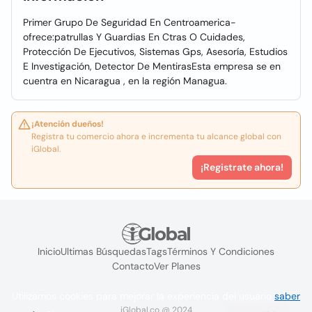
Primer Grupo De Seguridad En Centroamerica-
ofrece:patrullas Y Guardias En Ctras O Cuidades,
Protección De Ejecutivos, Sistemas Gps, Asesoría, Estudios
E Investigación, Detector De MentirasEsta empresa se en
cuentra en Nicaragua , en la región Managua.
¡Atención dueños!
Registra tu comercio ahora e incrementa tu alcance global con
iGlobal.
¡Registrate ahora!
Inicio
Ultimas Búsquedas
Tags
Términos Y Condiciones
Contacto
Ver Planes
Utilizamos cookies para mejorar la experiencia del usuario
saber
iGlobal.co @ 2024