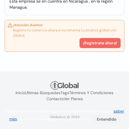
Esta empresa se en cuentra en Nicaragua , en la región
Managua.
¡Atención dueños!
Registra tu comercio ahora e incrementa tu alcance global con
iGlobal.
¡Registrate ahora!
Inicio
Ultimas Búsquedas
Tags
Términos Y Condiciones
Contacto
Ver Planes
Utilizamos cookies para mejorar la experiencia del usuario
saber
iGlobal.co @ 2024
más
. Si continúa navegando acepta su uso.
Entendido