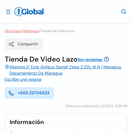
Nicaragua
/
Managua
/
Tienda de video lazo
Compartir
Tienda De Video Lazo
Sin reclamar
Altamira D' Este Antiguo Semáf Zelsa 2 1/2c Al N | Managua,
Departamento De Managua
Escribe una reseña
+505 22705523
Última actualización: 2/13/23, 4:26 PM
Información