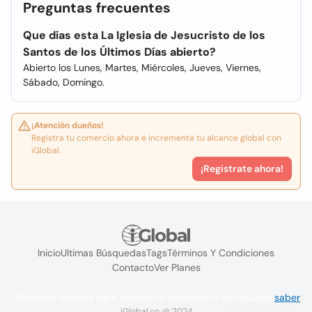
Preguntas frecuentes
Que dias esta La Iglesia de Jesucristo de los
Santos de los Últimos Días abierto?
Abierto los Lunes, Martes, Miércoles, Jueves, Viernes,
Sábado, Domingo.
¡Atención dueños!
Registra tu comercio ahora e incrementa tu alcance global con
iGlobal.
¡Registrate ahora!
Inicio
Ultimas Búsquedas
Tags
Términos Y Condiciones
Contacto
Ver Planes
Utilizamos cookies para mejorar la experiencia del usuario
saber
iGlobal.co @ 2024