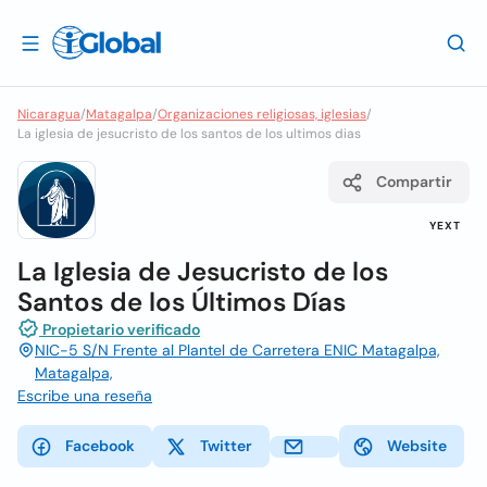
Nicaragua
/
Matagalpa
/
Organizaciones religiosas, iglesias
/
La iglesia de jesucristo de los santos de los ultimos dias
Compartir
YEXT
La Iglesia de Jesucristo de los
Santos de los Últimos Días
Propietario verificado
NIC-5 S/N Frente al Plantel de Carretera ENIC Matagalpa,
Matagalpa,
Escribe una reseña
Facebook
Twitter
Website