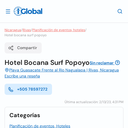
Nicaragua
/
Rivas
/
Planificación de eventos, hoteles
/
Hotel bocana surf popoyo
Compartir
Hotel Bocana Surf Popoyo
Sin reclamar
Playa Guasacate Frente al Rio Nagualapa | Rivas, Nicaragua
Escribe una reseña
+505 78597272
Última actualización: 2/13/23, 4:31 PM
Categorías
Planificación de eventos, Hoteles