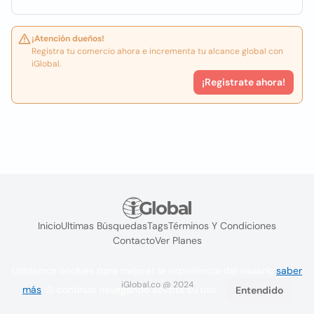
¡Atención dueños!
Registra tu comercio ahora e incrementa tu alcance global con
iGlobal.
¡Registrate ahora!
Inicio
Ultimas Búsquedas
Tags
Términos Y Condiciones
Contacto
Ver Planes
Utilizamos cookies para mejorar la experiencia del usuario
saber
iGlobal.co @ 2024
más
. Si continúa navegando acepta su uso.
Entendido