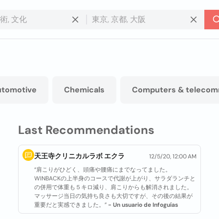
utomotive
Chemicals
Computers & telecom
Last Recommendations
天王寺クリニカルラボ エクラ
12/5/20, 12:00 AM
“肩こりがひどく、頭痛や腰痛にまでなってました。
WINBACKの上半身のコースで代謝が上がり、サラダランチと
の併用で体重も５キロ減り、肩こりからも解消されました。
マッサージ当日の気持ち良さも大切ですが、その後の結果が
重要だと実感できました。”
- Un usuario de Infoguías