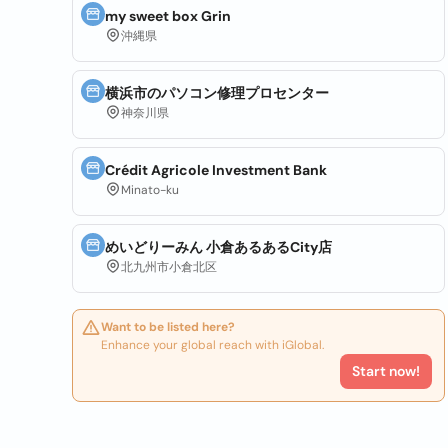
my sweet box Grin
沖縄県
横浜市のパソコン修理プロセンター
神奈川県
Crédit Agricole Investment Bank
Minato-ku
めいどりーみん 小倉あるあるCity店
北九州市小倉北区
Want to be listed here?
Enhance your global reach with iGlobal.
Start now!