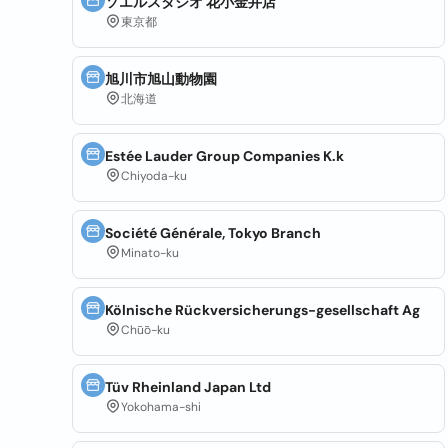
ソエルスタジオ 花小金井店
東京都
旭川市旭山動物園
北海道
Estée Lauder Group Companies K.k
Chiyoda-ku
Société Générale, Tokyo Branch
Minato-ku
Kölnische Rückversicherungs-gesellschaft Ag
Chūō-ku
Tüv Rheinland Japan Ltd
Yokohama-shi