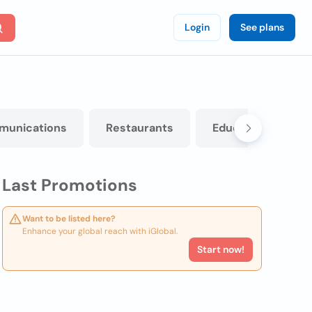
Login
See plans
munications
Restaurants
Education
I
Last Promotions
Want to be listed here?
Enhance your global reach with iGlobal.
Start now!