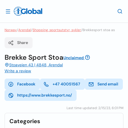
Norway
/
Arendal
/
Shopping, sportsutstyr, sykler
/
Brekkesport stoa as
Share
Brekke Sport Stoa
Unclaimed
Stoaveien 43 | 4848, Arendal
Write a review
Facebook
+47 40051567
Send email
https://www.brekkesport.no/
Last time updated: 2/15/23, 6:01 PM
Categories