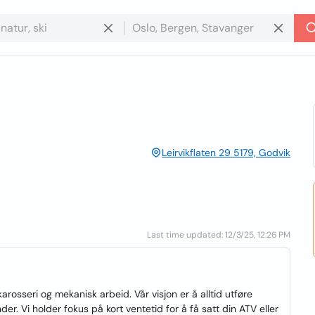
Leirvikflaten 29 5179, Godvik
Last time updated: 12/3/25, 12:26 PM
arosseri og mekanisk arbeid. Vår visjon er å alltid utføre
der. Vi holder fokus på kort ventetid for å få satt din ATV eller