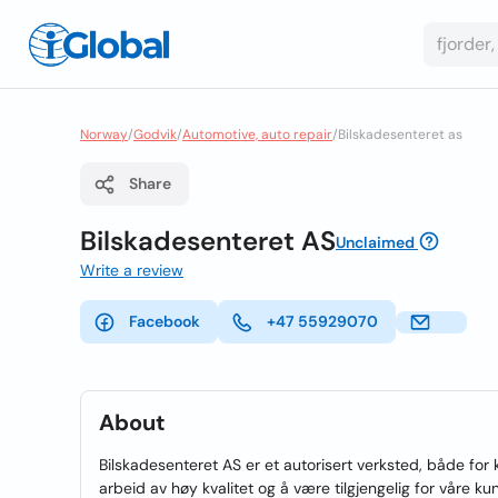
Norway
/
Godvik
/
Automotive, auto repair
/
Bilskadesenteret as
Share
Bilskadesenteret AS
Unclaimed
Write a review
Facebook
+47 55929070
About
Bilskadesenteret AS er et autorisert verksted, både for k
arbeid av høy kvalitet og å være tilgjengelig for våre kun