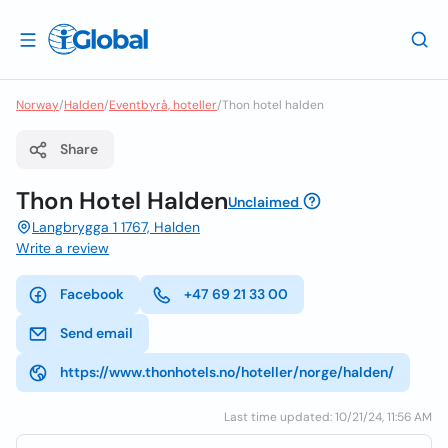
Norway
/
Halden
/
Eventbyrå, hoteller
/
Thon hotel halden
Share
Thon Hotel Halden
Unclaimed
Langbrygga 1 1767, Halden
Write a review
Facebook
+47 69 21 33 00
Send email
https://www.thonhotels.no/hoteller/norge/halden/
Last time updated: 10/21/24, 11:56 AM