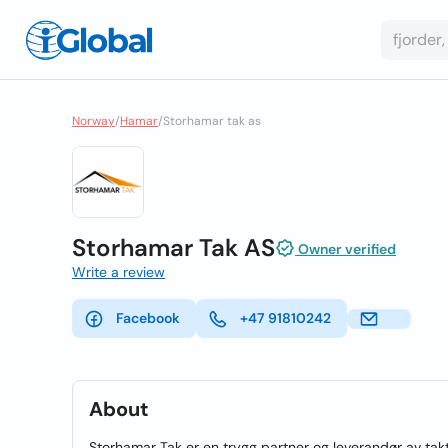
Norway
/
Hamar
/
Storhamar tak as
Storhamar Tak AS
Owner verified
Write a review
Facebook
+47 91810242
About
Storhamar Tak er en trygg partner og leverandør av tak