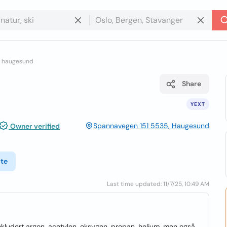
 haugesund
Share
YEXT
Spannavegen 151 5535, Haugesund
Owner verified
te
Last time updated: 11/7/25, 10:49 AM
, inkludert argon, acetylen, oksygen, propan, helium, men også