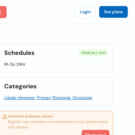
Login
See plans
Schedules
OPEN ALL DAY
M-Su 24hr
Categories
Lokale tjenester, Propan
Shopping, Grossister
Attention business owner!
Register your business now and enhance your global reach
with iGlobal.