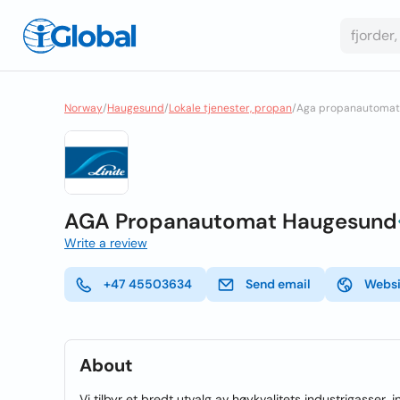
Norway
/
Haugesund
/
Lokale tjenester, propan
/
Aga propanautomat
AGA Propanautomat Haugesund
Write a review
+47 45503634
Send email
Websi
About
Vi tilbyr et bredt utvalg av høykvalitets industrigasser