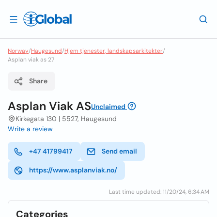
Norway
/
Haugesund
/
Hjem tjenester, landskapsarkitekter
/
Asplan viak as 27
Share
Asplan Viak AS
Unclaimed
Kirkegata 130 | 5527, Haugesund
Write a review
+47 41799417
Send email
https://www.asplanviak.no/
Last time updated: 11/20/24, 6:34 AM
Categories