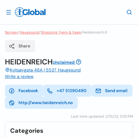
Norway
/
Haugesund
/
Shopping, hjem & hage
/
Heidenreich 6
Share
HEIDENREICH
Unclaimed
Kvitsøygata 48A | 5537, Haugesund
Write a review
Facebook
+47 51290490
Send email
http://www.heidenreich.no
Last time updated: 2/15/23, 5:50 PM
Categories