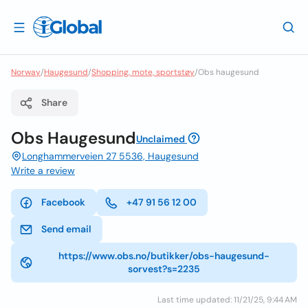
Norway
/
Haugesund
/
Shopping, mote, sportstøy
/
Obs haugesund
Share
Obs Haugesund
Unclaimed
Longhammerveien 27 5536, Haugesund
Write a review
Facebook
+47 91 56 12 00
Send email
https://www.obs.no/butikker/obs-haugesund-
sorvest?s=2235
Last time updated: 11/21/25, 9:44 AM