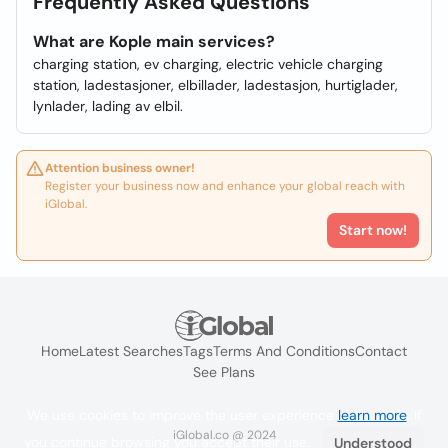
Frequently Asked Questions
What are Kople main services?
charging station, ev charging, electric vehicle charging
station, ladestasjoner, elbillader, ladestasjon, hurtiglader,
lynlader, lading av elbil.
Attention business owner!
Register your business now and enhance your global reach with
iGlobal.
Start now!
Home
Latest Searches
Tags
Terms And Conditions
Contact
See Plans
We use cookies to improve the user experience
learn more
. If
iGlobal.co @ 2024
you continue browsing you accept their use.
Understood