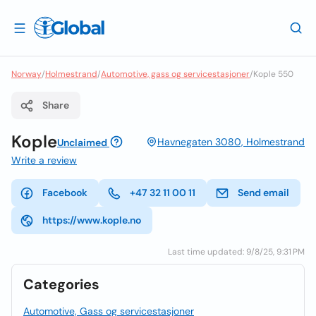
Norway
/
Holmestrand
/
Automotive, gass og servicestasjoner
/
Kople 550
Share
Kople
Havnegaten 3080, Holmestrand
Unclaimed
Write a review
Facebook
+47 32 11 00 11
Send email
https://www.kople.no
Last time updated: 9/8/25, 9:31 PM
Categories
Automotive, Gass og servicestasjoner