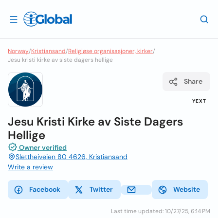
Norway
/
Kristiansand
/
Religiøse organisasjoner, kirker
/
Jesu kristi kirke av siste dagers hellige
Share
YEXT
Jesu Kristi Kirke av Siste Dagers
Hellige
Owner verified
Slettheiveien 80 4626, Kristiansand
Write a review
Facebook
Twitter
Website
Last time updated: 10/27/25, 6:14 PM