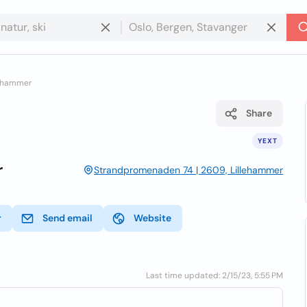
llehammer
Share
YEXT
r
Strandpromenaden 74 | 2609, Lillehammer
r
Send email
Website
Last time updated: 2/15/23, 5:55 PM