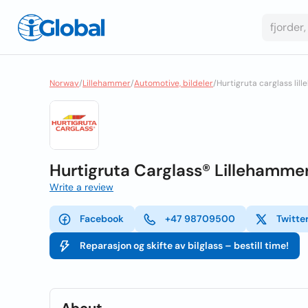
Norway
/
Lillehammer
/
Automotive, bildeler
/
Hurtigruta carglass li
Hurtigruta Carglass® Lillehamme
Write a review
Facebook
+47 98709500
Twitte
Reparasjon og skifte av bilglass – bestill time!