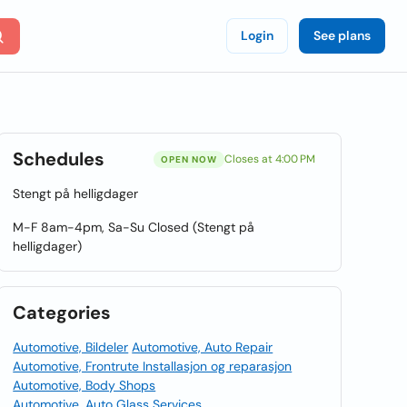
Login
See plans
Schedules
Closes at 4:00 PM
OPEN NOW
Stengt på helligdager
M-F 8am-4pm, Sa-Su Closed (Stengt på
helligdager)
Categories
Automotive, Bildeler
Automotive, Auto Repair
Automotive, Frontrute Installasjon og reparasjon
Automotive, Body Shops
Automotive, Auto Glass Services