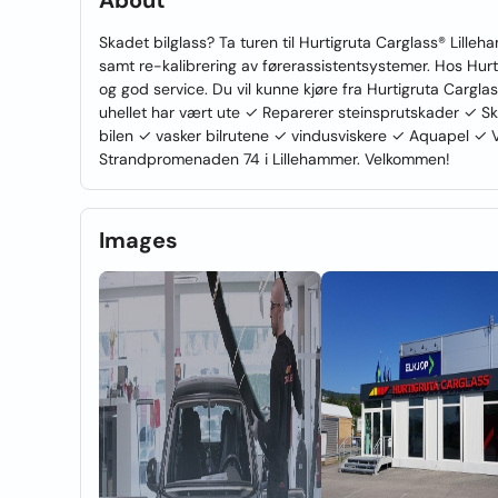
About
Skadet bilglass? Ta turen til Hurtigruta Carglass® Lilleha
samt re-kalibrering av førerassistentsystemer. Hos Hurti
og god service. Du vil kunne kjøre fra Hurtigruta Cargla
uhellet har vært ute ✓ Reparerer steinsprutskader ✓ Ski
bilen ✓ vasker bilrutene ✓ vindusviskere ✓ Aquapel ✓ V
Strandpromenaden 74 i Lillehammer. Velkommen!
Images