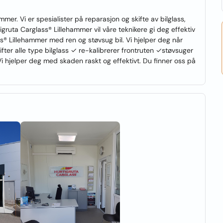
mmer. Vi er spesialister på reparasjon og skifte av bilglass,
gruta Carglass® Lillehammer vil våre teknikere gi deg effektiv
ss® Lillehammer med ren og støvsug bil. Vi hjelper deg når
fter alle type bilglass ✓ re-kalibrerer frontruten ✓støvsuger
i hjelper deg med skaden raskt og effektivt. Du finner oss på