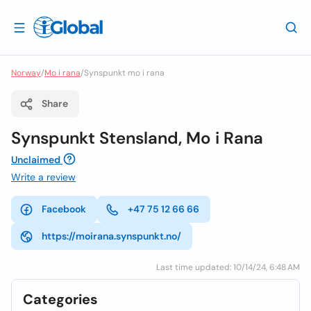
Norway
/
Mo i rana
/
Synspunkt mo i rana
Share
Synspunkt Stensland, Mo i Rana
Unclaimed
Write a review
Facebook
+47 75 12 66 66
https://moirana.synspunkt.no/
Last time updated: 10/14/24, 6:48 AM
Categories