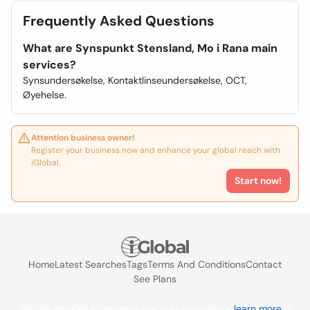
Frequently Asked Questions
What are Synspunkt Stensland, Mo i Rana main
services?
Synsundersøkelse, Kontaktlinseundersøkelse, OCT,
Øyehelse.
Attention business owner!
Register your business now and enhance your global reach with
iGlobal.
Start now!
Home
Latest Searches
Tags
Terms And Conditions
Contact
See Plans
We use cookies to improve the user experience
learn more
. If