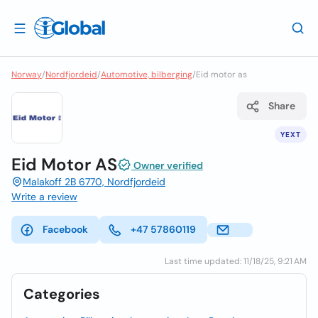
Norway
/
Nordfjordeid
/
Automotive, bilberging
/
Eid motor as
Share
YEXT
Eid Motor AS
Owner verified
Malakoff 2B 6770, Nordfjordeid
Write a review
Facebook
+47 57860119
Last time updated: 11/18/25, 9:21 AM
Categories