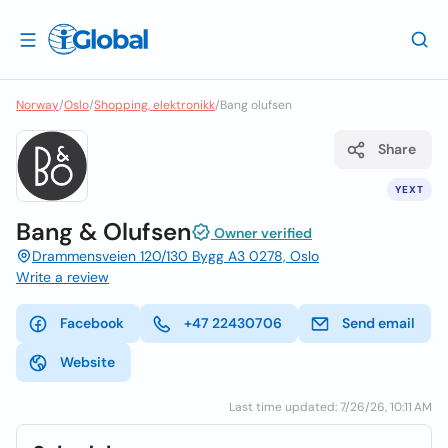
Norway
/
Oslo
/
Shopping, elektronikk
/
Bang olufsen
Share
YEXT
Bang & Olufsen
Owner verified
Drammensveien 120/130 Bygg A3 0278, Oslo
Write a review
Facebook
+47 22430706
Send email
Website
Last time updated: 7/26/26, 10:11 AM