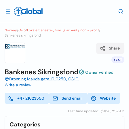
Norway
/
Oslo
/
Lokale tjenester, frivillig arbeid / non - profit
/
Bankenes sikringsfond
Share
YEXT
Bankenes Sikringsfond
Owner verified
Dronning Mauds gate 10 0250, OSLO
Write a review
+47 21623550
Send email
Website
Last time updated: 7/9/26, 2:32 AM
Categories