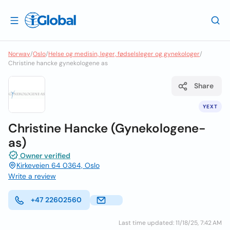
Norway
/
Oslo
/
Helse og medisin, leger, fødselsleger og gynekologer
/
Christine hancke gynekologene as
Share
YEXT
Christine Hancke (Gynekologene-
as)
Owner verified
Kirkeveien 64 0364, Oslo
Write a review
+47 22602560
Last time updated: 11/18/25, 7:42 AM