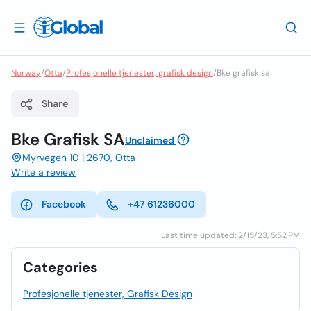
Norway
/
Otta
/
Profesjonelle tjenester, grafisk design
/
Bke grafisk sa
Share
Bke Grafisk SA
Unclaimed
Myrvegen 10 | 2670, Otta
Write a review
Facebook
+47 61236000
Last time updated: 2/15/23, 5:52 PM
Categories
Profesjonelle tjenester, Grafisk Design