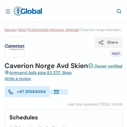
Norway
/
Skien
/
Profesjonelle tjenester, ingeniør
/
Caverion norge avd skien
Share
YEXT
Caverion Norge Avd Skien
Owner verified
Amtmand Aalls gate 83 3717, Skien
Write a review
+47 35584004
Last time updated: 7/9/26, 2:51 AM
Schedules