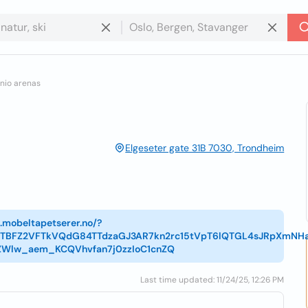
nio arenas
Elgeseter gate 31B 7030, Trondheim
.mobeltapetserer.no/?
kETBFZ2VFTkVQdG84TTdzaGJ3AR7kn2rc15tVpT6lQTGL4sJRpXmNH
ZWlw_aem_KCQVhvfan7j0zzIoC1cnZQ
Last time updated: 11/24/25, 12:26 PM