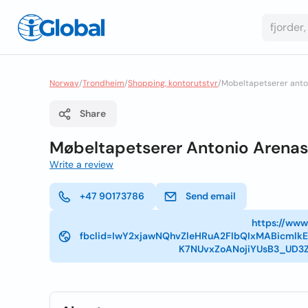
Norway
/
Trondheim
/
Shopping, kontorutstyr
/
Mobeltapetserer anto
Share
Møbeltapetserer Antonio Arenas
Write a review
+47 90173786
Send email
https://www
fbclid=IwY2xjawNQhvZleHRuA2FlbQIxMABicml
K7NUvxZoANojiYUsB3_UD3