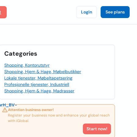
Login
See plans
Categories
Shopping, Kontorutstyr
Shopping, Hjem & Hage, Møbelbutikker
Lokale tjenester, Møbeltapetsering
Profesjonelle tjenester, Industriell
Shopping, Hjem & Hage, Madrasser
arH_BV-
Attention business owner!
Register your business now and enhance your global reach
with iGlobal.
Start now!