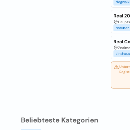
dogwalk
Real 2
Hauptst
haeuser
Real C
Znaimer
zinshaus
Unter
Regist
Beliebteste Kategorien