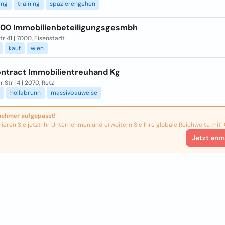
ing
training
spazierengehen
000 Immobilienbeteiligungsgesmbh
r 41 | 7000, Eisenstadt
kauf
wien
ontract Immobilientreuhand Kg
 Str 14 | 2070, Retz
hollabrunn
massivbauweise
nehmer aufgepasst!
rieren Sie jetzt Ihr Unternehmen und erweitern Sie Ihre globale Reichweite mit i
Jetzt anm