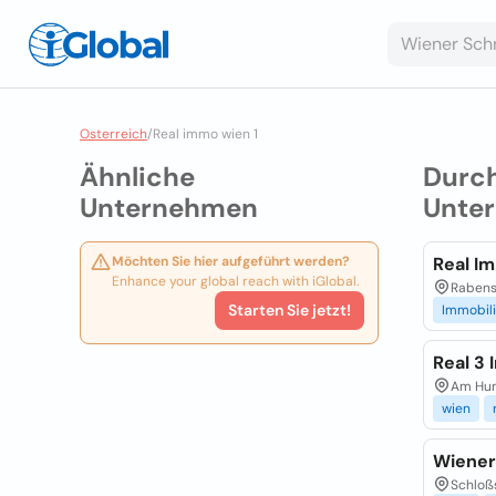
Osterreich
/
Real immo wien 1
Ähnliche
Durc
Unternehmen
Unte
Möchten Sie hier aufgeführt werden?
Real I
Enhance your global reach with iGlobal.
Rabenst
Starten Sie jetzt!
Immobil
Real 3
Am Hun
wien
Wiener
Schloßs