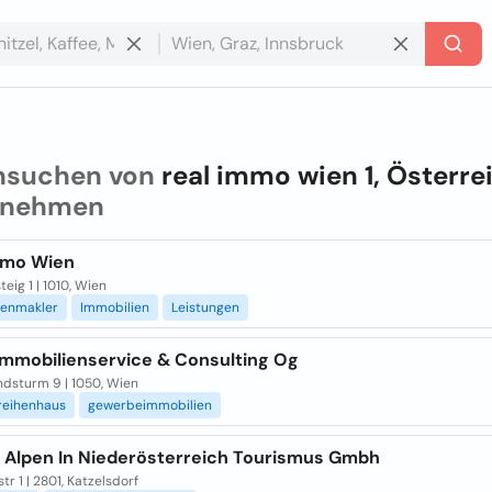
hsuchen von
real immo wien 1, Österre
rnehmen
mmo Wien
eig 1 | 1010, Wien
ienmakler
Immobilien
Leistungen
 Immobilienservice & Consulting Og
dsturm 9 | 1050, Wien
reihenhaus
gewerbeimmobilien
 Alpen In Niederösterreich Tourismus Gmbh
tr 1 | 2801, Katzelsdorf