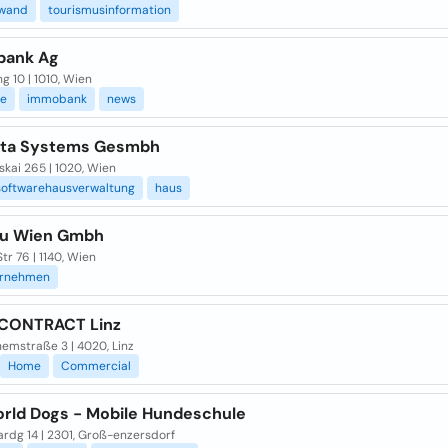
wand
tourismusinformation
bank Ag
g 10 | 1010, Wien
te
immobank
news
ata Systems Gesmbh
kai 265 | 1020, Wien
softwarehausverwaltung
haus
au Wien Gmbh
Str 76 | 1140, Wien
ernehmen
CONTRACT Linz
emstraße 3 | 4020, Linz
Home
Commercial
orld Dogs - Mobile Hundeschule
rdg 14 | 2301, Groß-enzersdorf