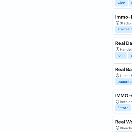
wien
Immo-
Stadion
startsei
Real D
Handels
lohn
Real B
Linzer 
bauunt
IMMO-
Bethleh
Estate
Real W
Blancha