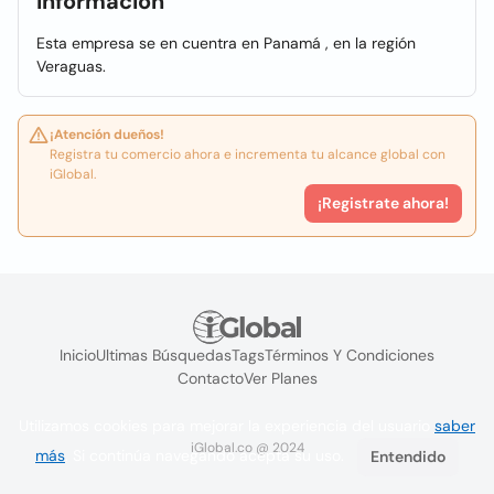
Información
Esta empresa se en cuentra en Panamá , en la región
Veraguas.
¡Atención dueños!
Registra tu comercio ahora e incrementa tu alcance global con
iGlobal.
¡Registrate ahora!
Inicio
Ultimas Búsquedas
Tags
Términos Y Condiciones
Contacto
Ver Planes
Utilizamos cookies para mejorar la experiencia del usuario
saber
iGlobal.co @ 2024
más
. Si continúa navegando acepta su uso.
Entendido