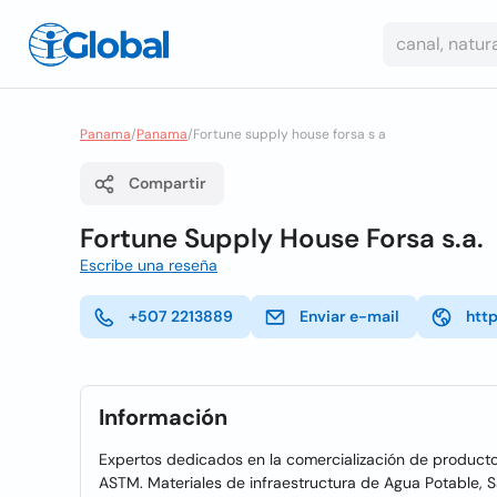
Panama
/
Panama
/
Fortune supply house forsa s a
Compartir
Fortune Supply House Forsa s.a.
Escribe una reseña
+507 2213889
Enviar e-mail
htt
Información
Expertos dedicados en la comercialización de product
ASTM. Materiales de infraestructura de Agua Potable, S