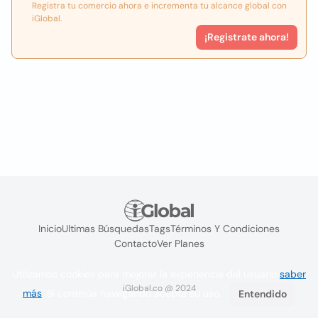
Registra tu comercio ahora e incrementa tu alcance global con
iGlobal.
¡Registrate ahora!
Inicio
Ultimas Búsquedas
Tags
Términos Y Condiciones
Contacto
Ver Planes
Utilizamos cookies para mejorar la experiencia del usuario
saber
iGlobal.co @ 2024
más
. Si continúa navegando acepta su uso.
Entendido