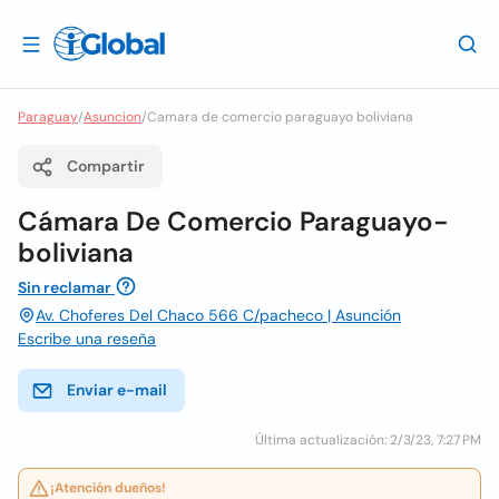
Paraguay
/
Asuncion
/
Camara de comercio paraguayo boliviana
Compartir
Cámara De Comercio Paraguayo-
boliviana
Sin reclamar
Av. Choferes Del Chaco 566 C/pacheco | Asunción
Escribe una reseña
Enviar e-mail
Última actualización: 2/3/23, 7:27 PM
¡Atención dueños!