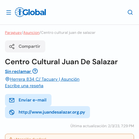
Paraguay
/
Asuncion
/
Centro cultural juan de salazar
Compartir
Centro Cultural Juan De Salazar
Sin reclamar
Herrera 834 C/ Tacuary | Asunción
Escribe una reseña
Enviar e-mail
http://www.juandesalazar.org.py
Última actualización: 2/3/23, 7:29 PM