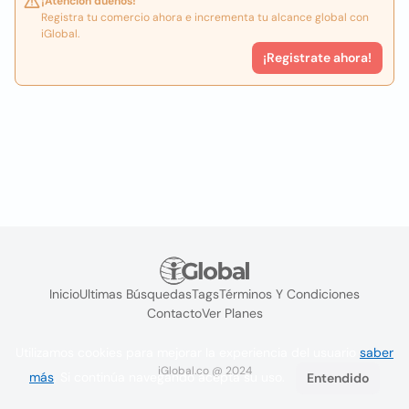
¡Atención dueños!
Registra tu comercio ahora e incrementa tu alcance global con
iGlobal.
¡Registrate ahora!
Inicio
Ultimas Búsquedas
Tags
Términos Y Condiciones
Contacto
Ver Planes
Utilizamos cookies para mejorar la experiencia del usuario
saber
iGlobal.co @ 2024
más
. Si continúa navegando acepta su uso.
Entendido