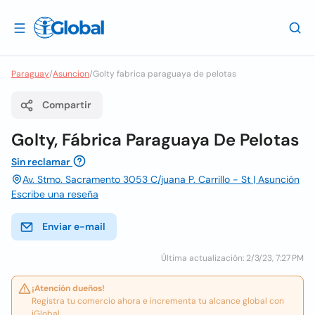
Paraguay
/
Asuncion
/
Golty fabrica paraguaya de pelotas
Compartir
Golty, Fábrica Paraguaya De Pelotas
Sin reclamar
Av. Stmo. Sacramento 3053 C/juana P. Carrillo - St | Asunción
Escribe una reseña
Enviar e-mail
Última actualización: 2/3/23, 7:27 PM
¡Atención dueños!
Registra tu comercio ahora e incrementa tu alcance global con
iGlobal.