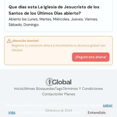
Que dias esta La Iglesia de Jesucristo de los
Santos de los Últimos Días abierto?
Abierto los Lunes, Martes, Miércoles, Jueves, Viernes,
Sábado, Domingo.
¡Atención dueños!
Registra tu comercio ahora e incrementa tu alcance global con
iGlobal.
¡Registrate ahora!
Inicio
Ultimas Búsquedas
Tags
Términos Y Condiciones
Contacto
Ver Planes
Utilizamos cookies para mejorar la experiencia del usuario
saber
iGlobal.co @ 2024
más
. Si continúa navegando acepta su uso.
Entendido