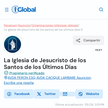
Paraguay
/
Asuncion
/
Organizaciones religiosas, iglesias
/
La iglesia de jesucristo de los santos de los ultimos dias 9
Compartir
YEXT
La Iglesia de Jesucristo de los
Santos de los Últimos Días
Propietario verificado
AVDA PERON ESQ AVDA CACIQUE LAMBARE Asuncion,
Escribe una reseña
Facebook
Twitter
Website
Última actualización: 7/6/26, 3:15 PM