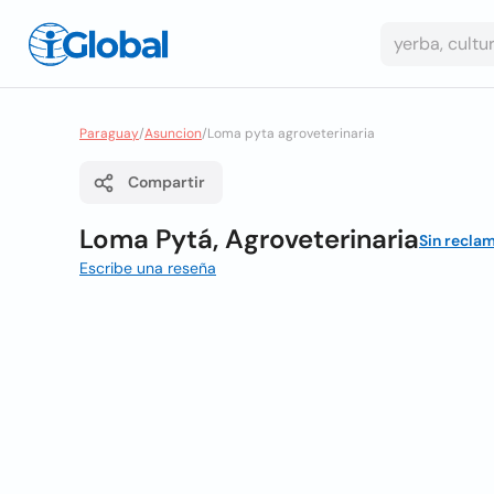
Paraguay
/
Asuncion
/
Loma pyta agroveterinaria
Compartir
Loma Pytá, Agroveterinaria
Sin recla
Escribe una reseña