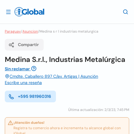
Paraguay
/
Asuncion
/
Medina s r l industrias metalurgica
Compartir
Medina S.r.l., Industrias Metalúrgica
Sin reclamar
Cmdte. Caballero 897 C/av. Artigas | Asunción
Escribe una reseña
+595 981960316
Última actualización: 2/3/23, 7:45 PM
¡Atención dueños!
Registra tu comercio ahora e incrementa tu alcance global con
iGlobal.