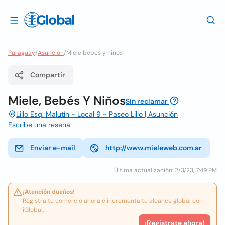
Paraguay
/
Asuncion
/
Miele bebes y ninos
Compartir
Miele, Bebés Y Niños
Sin reclamar
Lillo Esq. Malutín - Local 9 - Paseo Lillo | Asunción
Escribe una reseña
Enviar e-mail
http://www.mieleweb.com.ar
Última actualización: 2/3/23, 7:49 PM
¡Atención dueños!
Registra tu comercio ahora e incrementa tu alcance global con
iGlobal.
¡Registrate ahora!