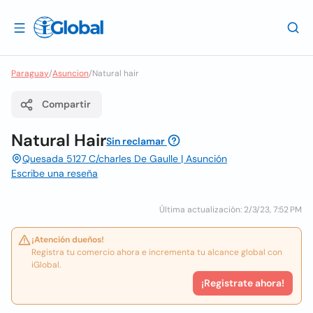
Paraguay
/
Asuncion
/
Natural hair
Compartir
Natural Hair
Sin reclamar
Quesada 5127 C/charles De Gaulle | Asunción
Escribe una reseña
Última actualización: 2/3/23, 7:52 PM
¡Atención dueños!
Registra tu comercio ahora e incrementa tu alcance global con
iGlobal.
¡Registrate ahora!