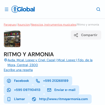
Paraguay
/
Asuncion
/
Negocios, instrumentos musicales
/
Ritmo y armonia
Compartir
RITMO Y ARMONIA
Avda. Mcal. Lopez y Cnel. Cazal | Mcal. Lopez | Fdo. de la
Mora, Central, 2300
Escribe una reseña
Facebook
+595 213268189
+595 0971104113
Enviar e-mail
Llamar
http://www.ritmoyarmonia.com