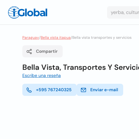
Paraguay
/
Bella vista itapua
/
Bella vista transportes y servicios
Compartir
Bella Vista, Transportes Y Servic
Escribe una reseña
+595 767240325
Enviar e-mail