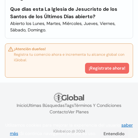
Que dias esta La Iglesia de Jesucristo de los
Santos de los Últimos Días abierto?
Abierto los Lunes, Martes, Miércoles, Jueves, Viernes,
Sábado, Domingo.
¡Atención dueños!
Registra tu comercio ahora e incrementa tu alcance global con
iGlobal.
¡Registrate ahora!
Inicio
Ultimas Búsquedas
Tags
Términos Y Condiciones
Contacto
Ver Planes
Utilizamos cookies para mejorar la experiencia del usuario
saber
iGlobal.co @ 2024
más
. Si continúa navegando acepta su uso.
Entendido