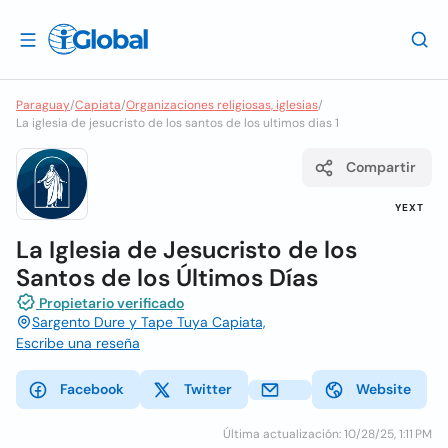
Paraguay
/
Capiata
/
Organizaciones religiosas, iglesias
/
La iglesia de jesucristo de los santos de los ultimos dias 1
Compartir
YEXT
La Iglesia de Jesucristo de los
Santos de los Últimos Días
Propietario verificado
Sargento Dure y Tape Tuya Capiata,
Escribe una reseña
Facebook
Twitter
Website
Última actualización: 10/28/25, 1:11 PM