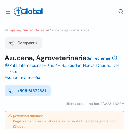
Paraguay
/
Ciudad del este
/
Azucena agroveterinaria
Compartir
Azucena, Agroveterinaria
Sin reclamar
Ruta Internacional - Km. 7 - Bo. Ciudad Nueva | Ciudad Del
Este
Escribe una reseña
+595 61572581
Última actualización: 2/3/23, 7:32 PM
¡Atención dueños!
Registra tu comercio ahora e incrementa tu alcance global con
iGlobal.