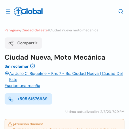
Paraguay
/
Ciudad del este
/
Ciudad nueva moto mecanica
Compartir
Ciudad Nueva, Moto Mecánica
Sin reclamar
Av. Julio C. Riquelme - Km. 7 - Bo. Ciudad Nueva | Ciudad Del
Este
Escribe una reseña
+595 61576989
Última actualización: 2/3/23, 7:29 PM
¡Atención dueños!