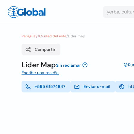
Paraguay
/
Ciudad del este
/
Lider map
Compartir
Lider Map
Rut
Sin reclamar
Escribe una reseña
+595 61574847
Enviar e-mail
ht