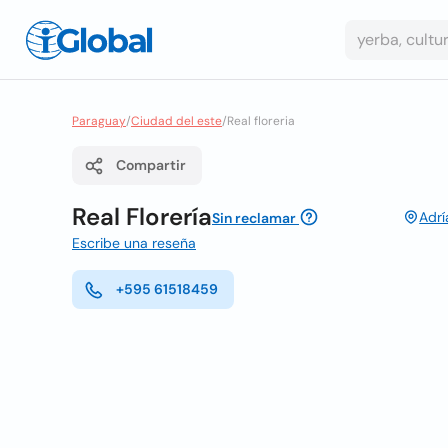
Paraguay
/
Ciudad del este
/
Real floreria
Compartir
Real Florería
Adrí
Sin reclamar
Escribe una reseña
+595 61518459