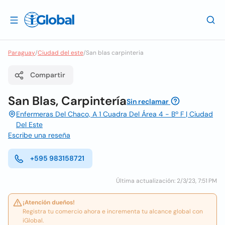
Paraguay
/
Ciudad del este
/
San blas carpinteria
Compartir
San Blas, Carpintería
Sin reclamar
Enfermeras Del Chaco, A 1 Cuadra Del Área 4 - Bº F | Ciudad
Del Este
Escribe una reseña
+595 983158721
Última actualización: 2/3/23, 7:51 PM
¡Atención dueños!
Registra tu comercio ahora e incrementa tu alcance global con
iGlobal.